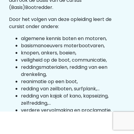
dan ook de basis van de cursus
(Basis)Bootredder.
Door het volgen van deze opleiding leert de
cursist onder andere:
algemene kennis boten en motoren,
basismanoeuvers moterbootvaren,
knopen, ankers, boeien,
veiligheid op de boot, communicatie,
reddingsmaterialen, redding van een
drenkeling,
reanimatie op een boot,
redding van zeilboten, surfplank,...
redding van kajak of kano, kapseizing,
zelfredding,...
verdere vervolmaking en proclamatie.
De lessen worden gegeven door erkende
RedFed-docenten Basisbootredder. De opleiding