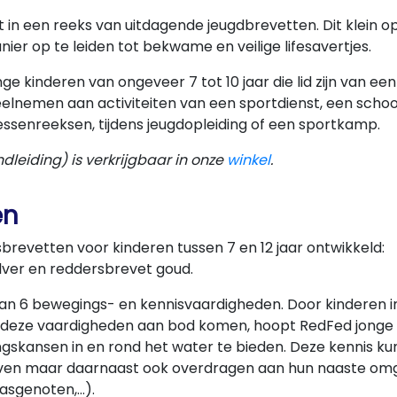
t in een reeks van uitdagende jeugdbrevetten. Dit klein o
ier op te leiden tot bekwame en veilige lifesavertjes.
e kinderen van ongeveer 7 tot 10 jaar die lid zijn van ee
lnemen aan activiteiten van een sportdienst, een school
senreeksen, tijdens jeugdopleiding of een sportkamp.
leiding) is verkrijgbaar in onze
winkel
.
en
sbrevetten voor kinderen tussen 7 en 12 jaar ontwikkeld:
lver en reddersbrevet goud.
 van 6 bewegings- en kennisvaardigheden. Door kinderen i
n deze vaardigheden aan bod komen, hoopt RedFed jonge
gskansen in en rond het water te bieden. Deze kennis kun
 leven maar daarnaast ook overdragen aan hun naaste om
klasgenoten,…).