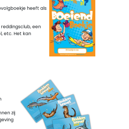
pvolgboekje heeft als
n reddingsclub, een
, etc. Het kan
n
nen zij
geving