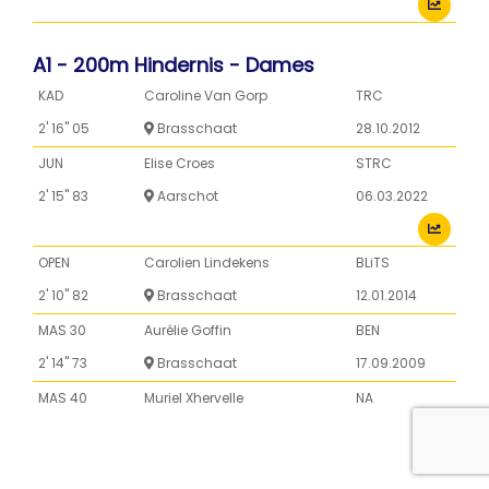
A1 - 200m Hindernis - Dames
KAD
Caroline Van Gorp
TRC
2' 16'' 05
Brasschaat
28.10.2012
JUN
Elise Croes
STRC
2' 15'' 83
Aarschot
06.03.2022
OPEN
Carolien Lindekens
BLiTS
2' 10'' 82
Brasschaat
12.01.2014
MAS 30
Aurélie Goffin
BEN
2' 14'' 73
Brasschaat
17.09.2009
MAS 40
Muriel Xhervelle
NA
2' 34'' 17
Brasschaat
29.01.2017