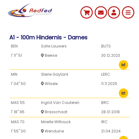
A1 - 100m Hindernis - Dames
BEN
Sofie Lauwers
BLiTS
1' 11'' 51
Beerse
30.12.2023
MIN
Sterre Gaytant
LERC
1' 04'' 50
Wilsele
11.11.2025
MAS 55
Ingrid Van Cauteren
BRC
1' 18'' 95
Brasschaat
28.01.2018
MAS 70
Mireille Wittouck
IRC
1' 55'' 00
Wenduine
21.04.2024